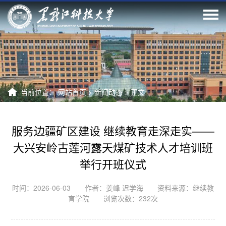
当前位置：
网站首页
>
新闻动态
>
正文
服务边疆矿区建设 继续教育走深走实——
大兴安岭古莲河露天煤矿技术人才培训班
举行开班仪式
时间：2026-06-03 作者：姜峰 迟学海 资料来源：继续教
育学院 浏览次数：
232
次