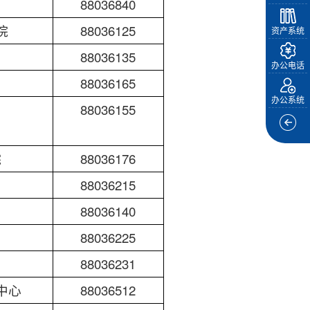
88036840
院
88036125
资产系统
88036135
办公电话
88036165
办公系统
88036155
院
88036176
88036215
88036140
88036225
88036231
中心
88036512