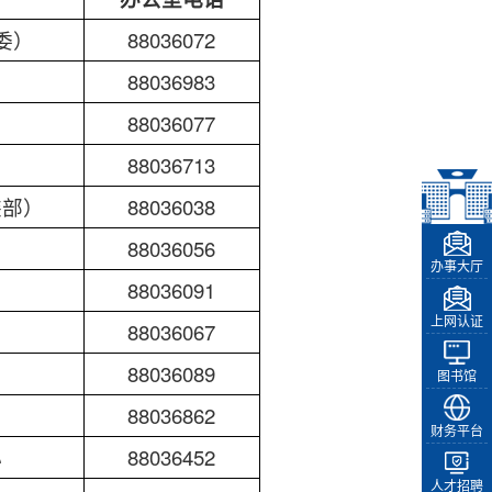
委）
88036072
88036983
88036077
88036713
装部）
88036038
88036056
办事大厅
88036091
上网认证
88036067
88036089
图书馆
88036862
财务平台
心
88036452
人才招聘