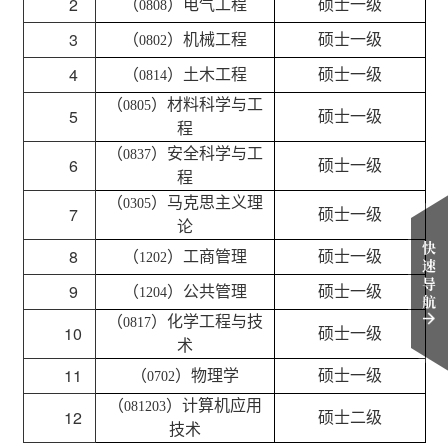
2
（
）电气工程
硕士一级
0808
3
（
）机械工程
硕士一级
0802
4
（
）土木工程
硕士一级
0814
（
）材料科学与工
0805
5
硕士一级
程
（
）
安全科学与工
0837
6
硕士一级
程
（
）
马克思主义理
0305
7
硕士一级
论
快
8
（
）
工商管理
硕士一级
1202
速
导
9
（
）
公共管理
硕士一级
1204
航
（
）
化学工程与技
0817
10
硕士一级
术
11
（
）物理
学
硕士一级
0702
（
）
计算机应用
081203
12
硕士二级
技术